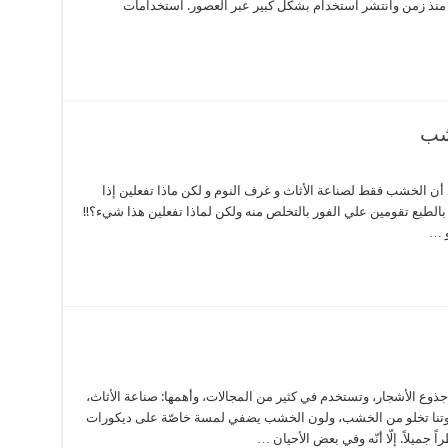
م منذ زمن وانتشر استخدام بشكل كبير عبر العصور. استخدامات
شب
أن الخشب فقط لصناعة الأثاث و غرف النوم و لكن ماذا تفعلين إذا
الطبع تقومين علي الفور بالتخلص منه ولكن لماذا تفعلين هذا شيء؟!!
و …
جذوع الأشجار، وتستخدم في كثير من المجالات، وأهمها: صناعة الأثاث،
 بيوتنا تخلو من الخشب، ولون الخشب يضفي لمسة خاصّة على ديكورات
 جميلاً. إلّا أنّه وفي بعض الأحيان …