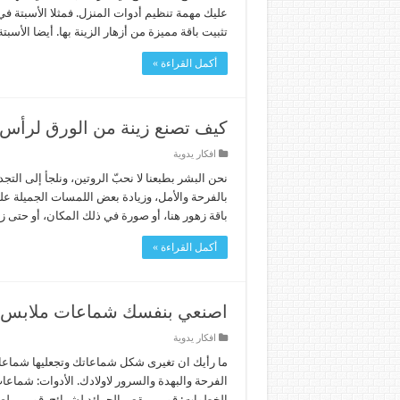
عليك مهمة تنظيم أدوات المنزل. فمثلا الأسبتة ف
تثبيت باقة مميزة من أزهار الزينة بها. أيضا الأ
أكمل القراءة »
كيف تصنع زينة من الورق لرأس 
افكار يدوية
نحن البشر بطبعنا لا نحبّ الروتين، ونلجأ إلى التج
بالفرحة والأمل، وزيادة بعض اللمسات الجميلة عل
باقة زهور هنا، أو صورة في ذلك المكان، أو حتى 
أكمل القراءة »
اصنعي بنفسك شماعات ملابس م
افكار يدوية
ما رأيك ان تغيرى شكل شماعاتك وتجعليها شماعا
الفرحة والبهدة والسرور لاولادك. الأدوات: شما
الخطوات: قومى بقص الجرائد لشرائح. قومى بلصق