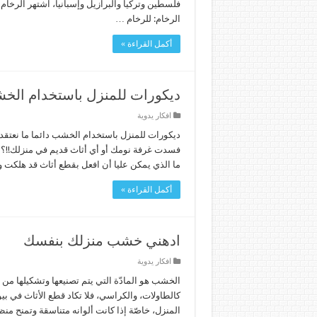
فلسطين وتركيا والبرازيل وإسبانيا، اشتهر الرخا
الرخام: للرخام …
أكمل القراءة »
ديكورات للمنزل باستخدام الخ
افكار يدوية
ديكورات للمنزل باستخدام الخشب دائما ما نعتقد 
فسدت غرفة نومك أو أي أثاث قديم في منزلك!!؟ ب
ما الذي يمكن عليا أن افعل بقطع أثاث قد هلكت 
أكمل القراءة »
ادهني خشب منزلك بنفسك
افكار يدوية
الخشب هو المادّة التي يتم تصنيعها وتشكيلها من 
كالطاولات، والكراسي، فلا تكاد قطع الأثاث في
المنزل، خاصّة إذا كانت ألوانه متناسقة وتمنح منظراً