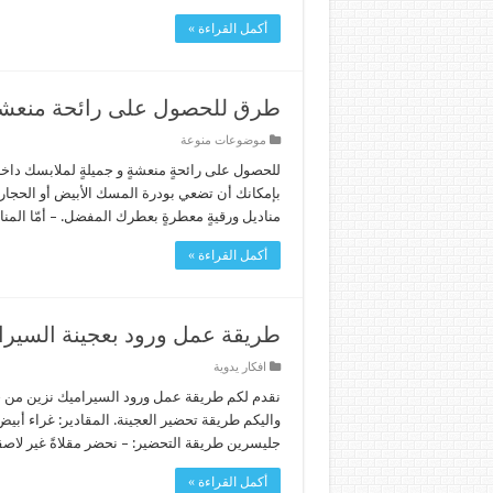
أكمل القراءة »
طرق للحصول على رائحة منعشة
موضوعات منوعة
للحصول على رائحةٍ منعشةٍ و جميلةٍ لملابسك داخل
بإمكانك أن تضعي بودرة المسك الأبيض أو الحجارة 
مناديل ورقيةٍ معطرةٍ بعطرك المفضل. – أمّا الم
أكمل القراءة »
طريقة عمل ورود بعجينة السيرا
افكار يدوية
نقدم لكم طريقة عمل ورود السيراميك نزين من خ
جليسرين طريقة التحضير: – نحضر مقلاةً غير لاصقة
أكمل القراءة »