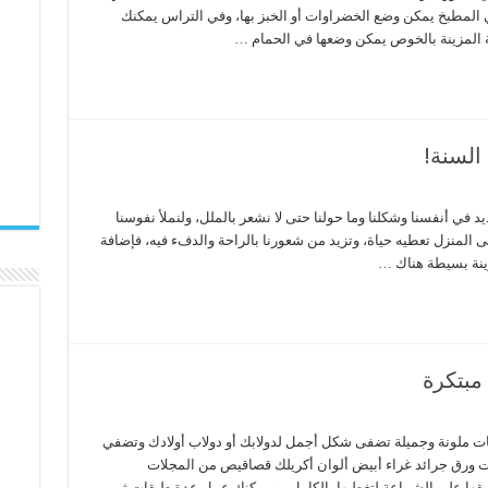
ي المطبخ يمكن وضع الخضراوات أو الخبز بها، وفي التراس يمكنك
سبتة المزينة بالخوص يمكن وضعها في الحمام …
السنة!
ديد في أنفسنا وشكلنا وما حولنا حتى لا نشعر بالملل، ولنملأ نفوسنا
ى المنزل تعطيه حياة، وتزيد من شعورنا بالراحة والدفء فيه، فإضافة
زينة بسيطة هناك …
بتكرة
ت ملونة وجميلة تضفى شكل أجمل لدولابك أو دولاب أولادك وتضفي
عات ورق جرائد غراء أبيض ألوان أكريلك قصاقيص من المجلات
ها على الشماعة لتغطيها بالكامل .. ويمكنك عمل عدة طبقات ثم