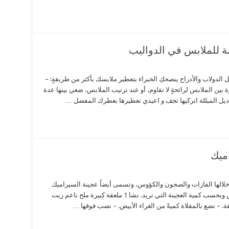
 للملابس في الدواليب
 الدولاب والأدراج ينصحكِ الخبراء بتعطير ملابسك بأكثر من طريقةٍ: –
بين الملابس لرائحةٍ لا تقاوم، أو عند ترتيب الملابس، ضعي بينها عدة
ناديل المبللة اتركيها تجف و اعيدي تعطيرها بعطرك المفضل …
ميك
لالها الفازات والصحون والكؤوس، وتسمى أيضاً عجينة السيراميك
واليكم طريقة تحضير العجينة. المقادير: غراء أبيض وبحسب كمية العجينة التي نريد. نشا 1 ملعقة كبيرة ملح ناعم زيت
. – نضع بالمقلاة كميةً من الغراء الأبيض. – نصب فوقها …