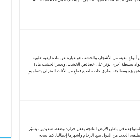
أنواعٍ معينة من الأشجار، والخشب هو عبارة عن مادة ليفية خلوية
 ومواد بسيطة أخرى تؤثر على خصائص الخشب، ويعتبر الخشب مادة
هيزه ومعالجته بطرق خاصة لصنع قطعٍ من الأثاث المنزلي بتصاميمٍ
المتواجدة في باطن الأرض الناتجة بفعل حرارة وضغط شديدين، يتميّز
يفه، العديد من الدول تنتج الرخام وأشهرها إيطاليا، كما تنتجه