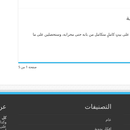
ة
لى بيتٍ كاملٍ متكامل من بابه حتى محرابه، وستحصلين على ما
صفحة 1 من 5
التصنيفات
عن 
كل ش
عام
وكذلك
على 
افكار يدوية