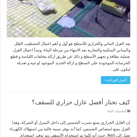
يعد العزل المائي والحراري للأسطح هو أول و أهم اعمال التشطيب الفلل
والمباني السكنية والتجارية بعد الانتهاء من مرحلة البناء، وتبدأ اعمال العزل
بعملية نظافة و تجهيز الأسطح و ذلك عن طريق ازالة مخلفات اللياسة و قطع
الخرسانة الموجودة على السطح و ازالة الحديد الموجود او ثنيه و تعديله
ليكون على …
أكمل القراءة »
كيف تختار أفضل عازل حراري للسقف؟
أساسيات البناء
إن العازل الحراري يمنع تسرب الشمس إلى داخل المنزل أو الشركة، وهذا
العزل يمنع امتصاص الشمس، كما أنه يوفر نسبة عالية من استهلاك الكهرباء
تصل إلى 65%، حيث أنه كلما تم استخدام الأسقف يتم توفير استخدام