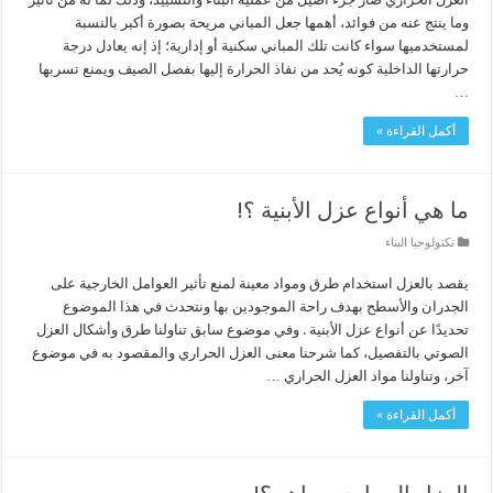
وما ينتج عنه من فوائد، أهمها جعل المباني مريحة بصورة أكبر بالنسبة
لمستخدميها سواء كانت تلك المباني سكنية أو إدارية؛ إذ إنه يعادل درجة
حرارتها الداخلية كونه يُحد من نفاذ الحرارة إليها بفصل الصيف ويمنع تسربها
…
أكمل القراءة »
ما هي أنواع عزل الأبنية ؟!
تكنولوجيا البناء
يقصد بالعزل استخدام طرق ومواد معينة لمنع تأثير العوامل الخارجية على
الجدران والأسطح بهدف راحة الموجودين بها ونتحدث في هذا الموضوع
تحديدًا عن أنواع عزل الأبنية . وفي موضوع سابق تناولنا طرق وأشكال العزل
الصوتي بالتفصيل، كما شرحنا معنى العزل الحراري والمقصود به في موضوع
آخر، وتناولنا مواد العزل الحراري …
أكمل القراءة »