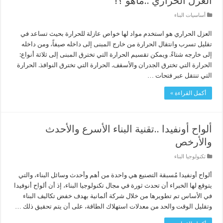
العزل الحراري ..ماهو ؟!
أساسيات البناء
العزل الحراري هو استخدم مواد لها خواص عازلة للحرارة بحيث تساعد في
تقليل تسرب وانتقال الحرارة من خارج المبنى إلى داخله صيفاً، ومن داخله
إلى خارجه شتاءً. ويمكن تقسيم الحرارة التي تخترق المبنى إلى ثلاثة أنواع:
الحرارة التي تخترق الجدران والأسقف. الحرارة التي تخترق النوافذ. الحرارة
التي تنتقل عبر فتحات …
أكمل القراءة »
ألواح أونفيدا ..تقنية البناء الأسرع والأحدث
والأرخص
تكنولوجيا البناء
ألواح أونفيدا مُسبقة التصنيع هي واحدة من أهم وأحدث وسائل البناء، والتي
يتوقع لها الخبراء أن تحدث ثورة في مجال تكنولوجيا البناء، إذ أن ألواح أنوفيدا
في الأساس تم تطويرها من خلال شركة ألمانية بهدف خفض تكاليف البناء
وتقليل الوقت والحد من معدلات استهلاك الطاقة، على أن يتم تحقيق ذلك …