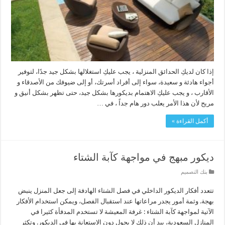
إذا كان لديكِ الحدائق المنزلية ، يجب عليكِ استغلالها بشكل جيد جدًا، لتوفير
أجواء هادئة و سعيدة، سواء إلى أفراد أسرتك، أو إلى ضيوفك من الأصدقاء و
الأقارب ، و يجب عليكِ الاهتمام بديكورها بشكل جيد، حتى تظهر بشكل أنيق و
مريح لأن هذا الأمر يعلب دور هام جداً ، في …
أكمل القراءة »
ديكور مبهج في مواجهة كآبة الشتاء
بنك التصميم
تتعدد أفكار الديكور الداخلي في فصل الشتاء الهادفة إلى جعل المنزل ينبض
بهجة. وثمة أمور يجدر مراعاتها عند استقبال الفصل، ويمكن استخدام الأفكار
الآتية لمواجهة كآبة الشتاء : غرفة المعيشة لا تستخدم المدفأة كثيرا في
المنازل السعودية، بيد أن ذلك لا يحول دون الاستعانة بها في الديكور. وتكثر