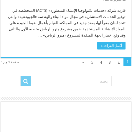
فازت شركة «خدمات تكنولوجيا الإنشاء المتطورة» (ACTS) المتخصّصة في
توفير الخدمات الاستشارية في مجال مواد البناء والهندسة «الجيوتقنية» والتي
تتخذ لبنان مقراً لها، بعقد جديد في المملكة. للقيام بأعمال ضبط الجودة على
المواد الإنشائية المستخدمة ضمن مشروع مترو الرياض بخطيه الأول والثاني.
وقد وقع اختيار الجهة المنفذة لمشروع «مترو الرياض» …
أكمل القراءة »
1
»
5
4
3
2
صفحة 1 من 5