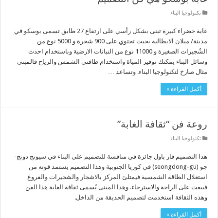
تكنولوجيا البناء
غابة خضراء كبيرة تبنى بشكل رأسي على ارتفاع 27 طابق تسمى بوسكو في
مدينة/ ميلان الايطالية بحيث تحتوي على 900 شجرة و 5000 نوع من
الشُجيرات الصغيرة و 11000 نوع من النباتات الارضية وباستخدام احدث
وسائل البناء يمكنك توفير المياة واستخدام طاقتي الشمس والرياح فالمبنى
مثال صارخ لتكنولوجيا البناء. وتساعد …
أكمل القراءة »
روعة فن “ثقافة الغابة”
تكنولوجيا البناء
هذا التصميم فاز باول جائزة في منافسة للتصميم على البناء في سيونج دونج-
جو (seongdong-gu) في كوريا الجنوبية وهذا التصميم يستمد قوته من
استغلال الطاقة الشمسية فيمتلئ المركز بالاشجار والشجيرات والفروع
فيبعث على الراحة والاسترخاء. وهذا المبنى يُسمى ثقافة الغابة هذا الفن
وهذه الثقافة استخدمت لتصميم الحديقة من الداخل.
أكمل القراءة »