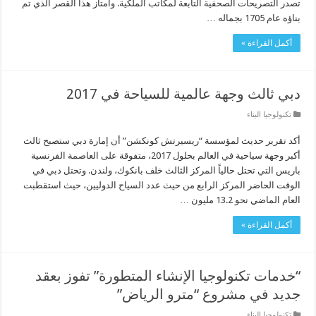
تصدر التصريحات الصحفية التابعة لمكاتب الملكية. وامتاز هذا القصر الذي تم
بناؤه عام 1705 بجماله …
أكمل القراءة »
دبي ثالث وجهة عالمية للسياحة في 2017
تكنولوجيا البناء
أكد تقرير حديث لمؤسسة “ريسيرتش كونكشن” أن إمارة دبي ستصبح ثالث
أكبر وجهة سياحية في العالم بحلول 2017، متفوقة على العاصمة الفرنسية
باريس التي تحتل حالياً المركز الثالث خلف بانكوك، ولندن. وتحتل دبي في
الوقت الحاضر المركز الرابع من حيث عدد السياح الدوليين، حيث استقطبت
العام الماضي نحو 13.2 مليون …
أكمل القراءة »
“خدمات تكنولوجيا الإنشاء المتطورة” تفوز بعقد
جديد في مشروع “مترو الرياض”
تكنولوجيا البناء