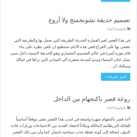
تصميم حديقة تشونجمنج ولا أروع
تكنولوجيا البناء
في هذا العصر تُغير العمارة الحديثة الطريقة التي تعمل بها والطريقة التي
تقضي بها على الفراغ ففي هذه الايام نستطيع ان نلقي نظرة على بناء
قام بثورة كبيرة في عالم التصميم المعماري وهو الحديقة المبنية داخل مبنى
يصل عنان السماء ويبدو كمدينة صغيرة الى المباني التي تراها في خيالك
ويمكنك ان …
أكمل القراءة »
روعة قصر باكنجهام من الداخل
تكنولوجيا البناء
أخذ قصر باكنجهام شهرة واسعة في لندن. هذا القصر يعتبر موقعاً أساسياً
للعائلة البريطانية المالكة ومكاناً لانعقاد العديد من الاجتماعات وزيارات قادة
الدول، إضافة إلى كونه نقطة جذب سياحية بامتياز، كما وأن من ذلك القصر