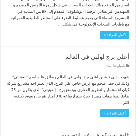
اصبح من الواقع هناك ناطحات السحاب في شكل زهرة اللوتس للمصمم و
المهندس البريطاني (تزفيتان توشكوف) المقدم إلى BR من المدينة في
المشروع السماء التي يقوم بتسليط الضوء على المناظر الطبيعية العمرانية
مع ناطحات السحاب الإيكولوجية في شكل …
أكمل القراءة »
أعلي برج لولبي في العالم
تكنولوجيا البناء
شهدت دبي تدشين اعلي برج لولبي في العالم ويطلق عليه اسم ”إنفينيتي”،
وذلك في حفل ضخم مع عرض خاص علي البرج، الذي يعتبر احد مشاريع شركة
كيان للاستثمار والتطوير العقاري. ويتمتع برج ” إنفينيتي” الذي يتكون من 75
طابقاً بمواصفات مميزة حيث يبلغ ارتفاعه 310 أمتار تقريباً، وتفوق تكلفته
اكثر …
أكمل القراءة »
غابة بوسكو هي فن التصميم