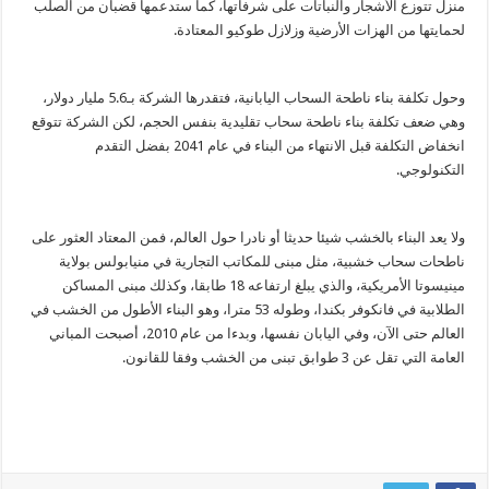
منزل تتوزع الأشجار والنباتات على شرفاتها، كما ستدعمها قضبان من الصلب
لحمايتها من الهزات الأرضية وزلازل طوكيو المعتادة.
وحول تكلفة بناء ناطحة السحاب اليابانية، فتقدرها الشركة بـ5.6 مليار دولار،
وهي ضعف تكلفة بناء ناطحة سحاب تقليدية بنفس الحجم، لكن الشركة تتوقع
انخفاض التكلفة قبل الانتهاء من البناء في عام 2041 بفضل التقدم
التكنولوجي.
ولا يعد البناء بالخشب شيئا حديثا أو نادرا حول العالم، فمن المعتاد العثور على
ناطحات سحاب خشبية، مثل مبنى للمكاتب التجارية في منيابولس بولاية
مينيسوتا الأمريكية، والذي يبلغ ارتفاعه 18 طابقا، وكذلك مبنى المساكن
الطلابية في فانكوفر بكندا، وطوله 53 مترا، وهو البناء الأطول من الخشب في
العالم حتى الآن، وفي اليابان نفسها، وبدءا من عام 2010، أصبحت المباني
العامة التي تقل عن 3 طوابق تبنى من الخشب وفقا للقانون.