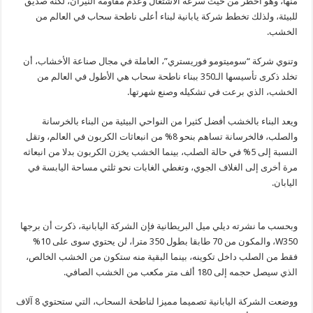
منها، وهو أخطر من حيث سرعة الاشتعال وعدم مقاومة النيران، لكنه صديق
للبيئة، ولذلك تخطط شركة يابانية لبناء أعلى ناطحة سحاب في العالم من
الخشب.
وتنوي شركة “سوميتومو فوريستري”، العاملة في مجال صناعة الأخشاب، أن
تخلد ذكرى تأسيسها الـ350 ببناء ناطحة سحاب هي الأطول في العالم من
الخشب، الذي برعت في تشكيله وصنع شهرتها.
ويعد البناء بالخشب أفضل كثيرا من النواحي البيئية من البناء بالخرسانة
والصلب، فالخرسانة تساهم بنحو 8% من انبعاثات الكربون في العالم، وتقل
النسبة إلى 5% في حالة الصلب، بينما الخشب يخزن الكربون بدلا من انبعاثه
مرة أخرى إلى الغلاف الجوي، وتغطي الغابات نحو ثلثي مساحة اليابسة في
اليابان.
وبحسب ما نشرته ديلي ميل البريطانية فإن الشركة اليابانية، ذكرت أن برجها
W350، والمكون من 70 طابقا بطول 350 مترا، لن يحتوي سوى على 10%
فقط من الصلب داخل تكوينه، بينما البقية منه ستكون من الخشب الخالص،
الذي سيصل حجمه إلى 180 ألف متر مكعب من الخشب الصافي.
ووضعت الشركة اليابانية تصميما مميزا لناطحة السحاب، التي ستحتوي 8 آلاف