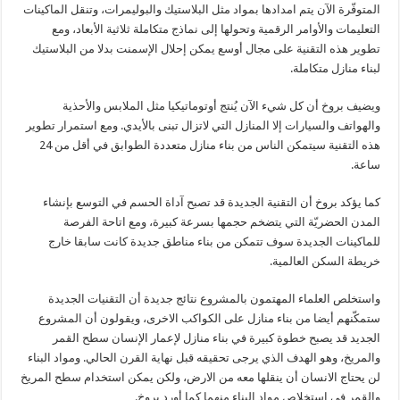
المتوفّرة الآن يتم امدادها بمواد مثل البلاستيك والبوليمرات، وتنقل الماكينات
التعليمات والأوامر الرقمية وتحولها إلى نماذج متكاملة ثلاثية الأبعاد، ومع
تطوير هذه التقنية على مجال أوسع يمكن إحلال الإسمنت بدلا من البلاستيك
لبناء منازل متكاملة.
ويضيف بروخ أن كل شيء الآن يُنتج أوتوماتيكيا مثل الملابس والأحذية
والهواتف والسيارات إلا المنازل التي لاتزال تبنى بالأيدي. ومع استمرار تطوير
هذه التقنية سيتمكن الناس من بناء منازل متعددة الطوابق في أقل من 24
ساعة.
كما يؤكد بروخ أن التقنية الجديدة قد تصبح آداة الحسم في التوسع بإنشاء
المدن الحضريّة التي يتضخم حجمها بسرعة كبيرة، ومع اتاحة الفرصة
للماكينات الجديدة سوف تتمكن من بناء مناطق جديدة كانت سابقا خارج
خريطة السكن العالمية.
واستخلص العلماء المهتمون بالمشروع نتائج جديدة أن التقنيات الجديدة
ستمكّنهم أيضا من بناء منازل على الكواكب الاخرى، ويقولون أن المشروع
الجديد قد يصبح خطوة كبيرة في بناء منازل لإعمار الإنسان سطح القمر
والمريخ، وهو الهدف الذي يرجى تحقيقه قبل نهاية القرن الحالي. ومواد البناء
لن يحتاج الانسان أن ينقلها معه من الارض، ولكن يمكن استخدام سطح المريخ
والقمر في استخلاص مواد البناء منهما كما أورد بروخ.